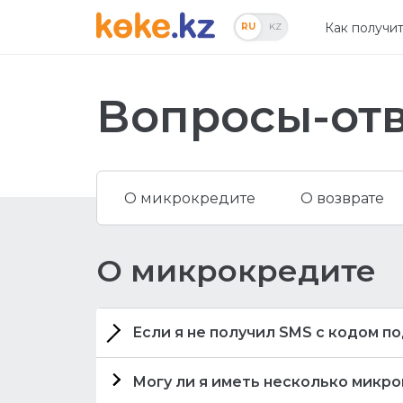
Как получи
RU
KZ
Вопросы-отв
О микрокредите
О возврате
О микрокредите
Если я не получил SMS с кодом 
Если Вы не получили SMS с к
Могу ли я иметь несколько микро
проверить папку спам. Вам помог