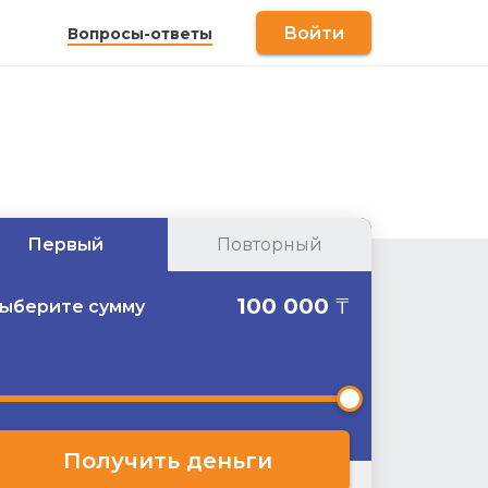
Войти
Вопросы-ответы
Первый
Повторный
100 000
₸
ыберите сумму
анная сумма доступна для повторных
Получить деньги
клиентов.