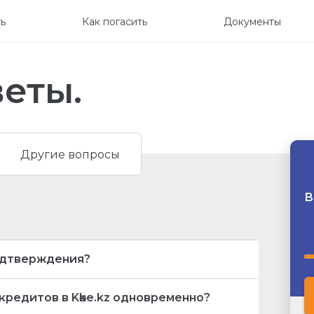
ть
Как погасить
Документы
еты.
Другие вопросы
В
подтверждения?
Д
одом подтверждения, то желательно
кредитов в Kөke.kz одновременно?
ут следующие действия: